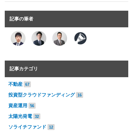
記事の筆者
記事カテゴリ
不動産
67
投資型クラウドファンディング
16
資産運用
56
太陽光発電
32
ソライチファンド
12